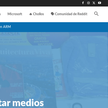
s
Microsoft
🔥 Chollos
🗣️ Comunidad de Reddit
en ARM
tar medios