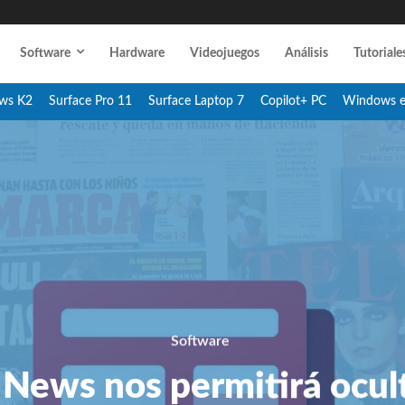
Software
Hardware
Videojuegos
Análisis
Tutoriale
ws K2
Surface Pro 11
Surface Laptop 7
Copilot+ PC
Windows 
Software
 News nos permitirá ocul