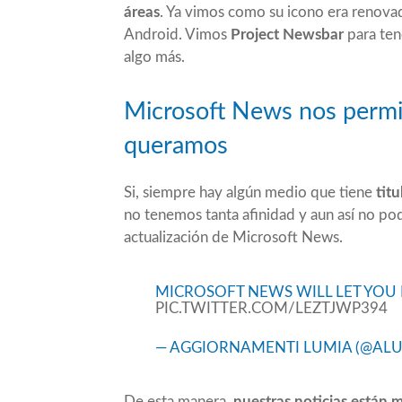
áreas
. Ya vimos como su icono era renova
Android. Vimos
Project Newsbar
para tene
algo más.
Microsoft News nos permit
queramos
Si, siempre hay algún medio que tiene
titu
no tenemos tanta afinidad y aun así no po
actualización de Microsoft News.
MICROSOFT NEWS WILL LET YOU 
PIC.TWITTER.COM/LEZTJWP394
— AGGIORNAMENTI LUMIA (@ALU
De esta manera,
nuestras noticias están 