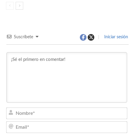
Suscríbete
Iniciar sesión
Nom
Emai