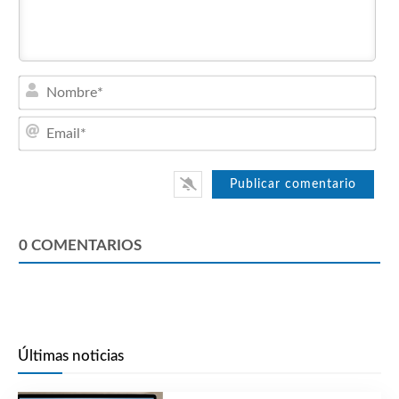
Nom
Emai
0
COMENTARIOS
Últimas noticias