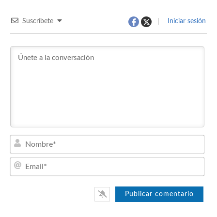
Suscríbete
Iniciar sesión
Nom
Emai