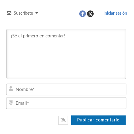
Suscríbete
Iniciar sesión
Nom
Emai