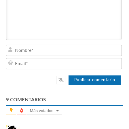
Nom
Emai
9
COMENTARIOS
Más votados