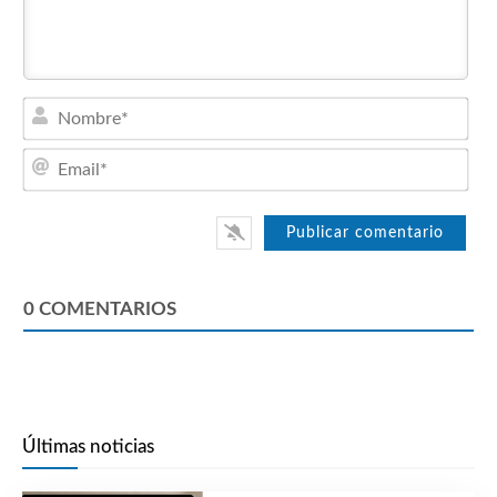
Nom
Emai
0
COMENTARIOS
Últimas noticias