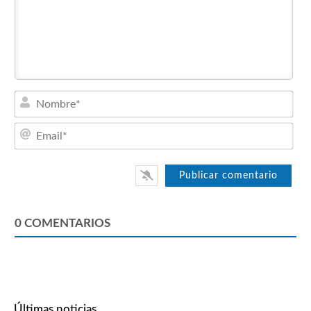
Nom
Emai
0
COMENTARIOS
Últimas noticias