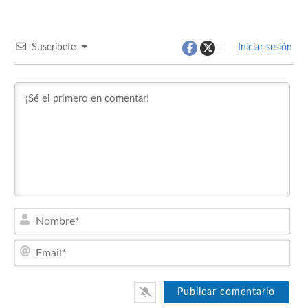
Suscríbete
Iniciar sesión
Nom
Emai