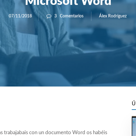
Microsoft Word
Álex Rodríguez
07/11/2018
3
Comentarios
Ú
as trabajabais con un documento Word os habéis