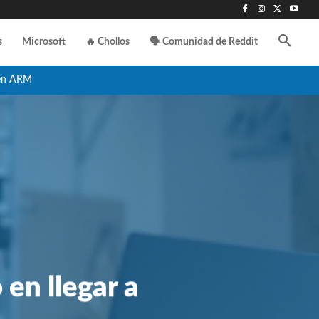
s
Microsoft
🔥 Chollos
🗣️ Comunidad de Reddit
en ARM
 en llegar a