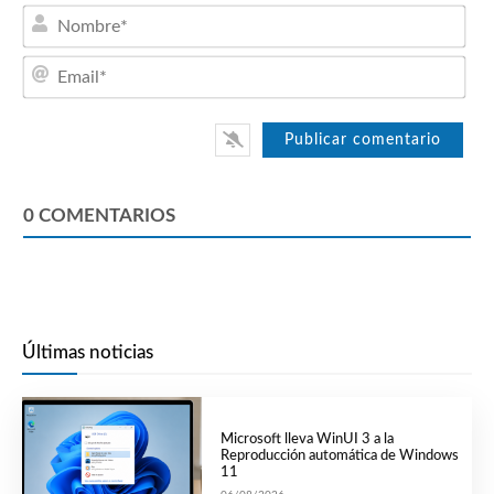
Nom
Emai
0
COMENTARIOS
Últimas noticias
Microsoft lleva WinUI 3 a la
Reproducción automática de Windows
11