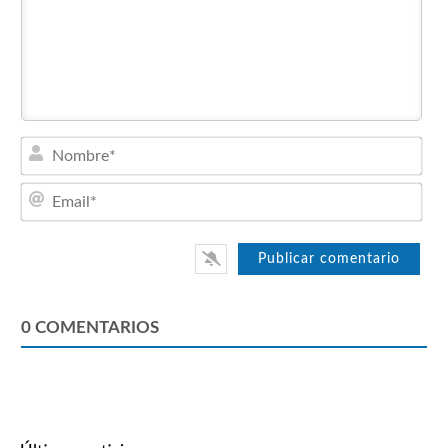
Nom
Emai
0
COMENTARIOS