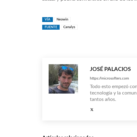
VÍA
Neowin
FUENTE
Canalys
Compartir
JOSÉ PALACIOS
https://microsofters.com
Todo esto empezó co
tecnología y la comun
tantos años.