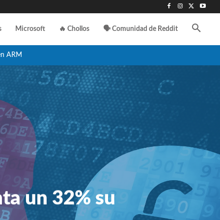
s
Microsoft
🔥 Chollos
🗣️ Comunidad de Reddit
en ARM
nta un 32% su