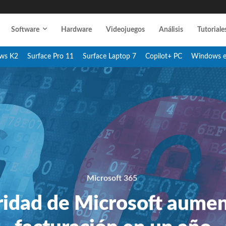
Software
Hardware
Videojuegos
Análisis
Tutoriale
ws K2
Surface Pro 11
Surface Laptop 7
Copilot+ PC
Windows 
Microsoft 365
ridad de Microsoft aume