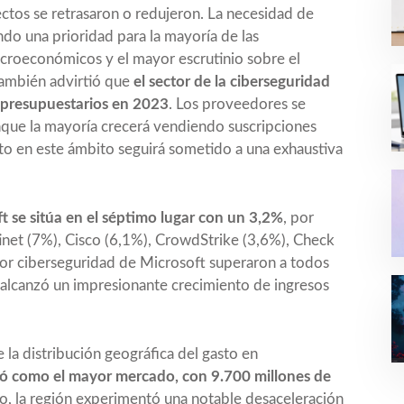
yectos se retrasaron o redujeron. La necesidad de
endo una prioridad para la mayoría de las
acroeconómicos y el mayor escrutinio sobre el
también advirtió que
el sector de la ciberseguridad
s presupuestarios en 2023
. Los proveedores se
que la mayoría crecerá vendiendo suscripciones
asto en este ámbito seguirá sometido a una exhaustiva
t se sitúa en el séptimo lugar con un 3,2%
, por
inet (7%), Cisco (6,1%), CrowdStrike (3,6%), Check
por ciberseguridad de Microsoft superaron a todos
 alcanzó un impresionante crecimiento de ingresos
la distribución geográfica del gasto en
ió como el mayor mercado, con 9.700 millones de
o, la región experimentó una notable desaceleración