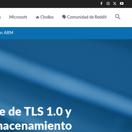
s
Microsoft
🔥 Chollos
🗣️ Comunidad de Reddit
en ARM
e de TLS 1.0 y
almacenamiento