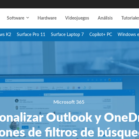
Software
Hardware
Videojuegos
Análisis
Tutoriale
ws K2
Surface Pro 11
Surface Laptop 7
Copilot+ PC
Windows 
Microsoft 365
nalizar Outlook y OneDr
ones de filtros de búsque