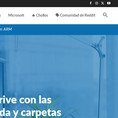
s
Microsoft
🔥 Chollos
🗣️ Comunidad de Reddit
en ARM
ive con las
da y carpetas