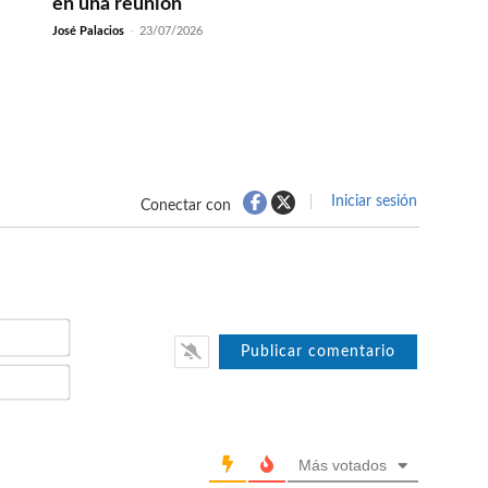
en una reunión
José Palacios
-
23/07/2026
Iniciar sesión
Conectar con
Nombre*
Email*
Más votados