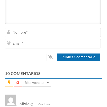
Nom
Emai
10
COMENTARIOS
Más votados
olivia
4 años hace