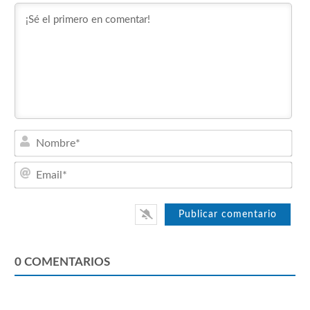
Nom
Emai
0
COMENTARIOS