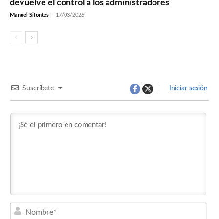
devuelve el control a los administradores
Manuel Sifontes
-
17/03/2026
Suscríbete
Iniciar sesión
Nom