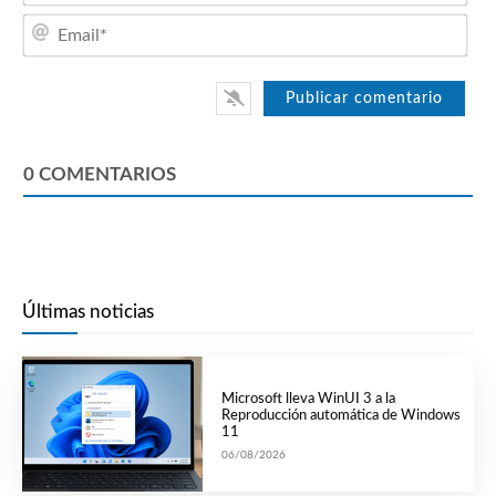
Emai
0
COMENTARIOS
Últimas noticias
Microsoft lleva WinUI 3 a la
Reproducción automática de Windows
11
06/08/2026