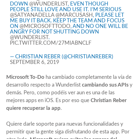
DOWN
@WUNDERLIST
, EVEN THOUGH
PEOPLE STILL LOVE AND USE IT. I’M SERIOUS
@SATYANADELLA
@MARCUSASH
, PLEASE LET
ME BUY IT BACK. KEEP THE TEAM AND FOCUS
ON
@MICROSOFTTODO
, AND NO ONE WILL BE
ANGRY FOR NOT SHUTTING DOWN
@WUNDERLIST
.
PIC.TWITTER.COM/27MIABNCLF
— CHRISTIAN REBER (@CHRISTIANREBER)
SEPTEMBER 6, 2019
Microsoft To-Do
ha cambiado completamente la vía de
desarrollo respecto a Wunderlist
cambiando sus APIs
y
demás. Pero, como podéis ver aun es una de las
mejores apps en iOS. Es por eso que
Christian Reber
quiere recuperar la app
.
Quiere darle soporte para nuevas funcionalidades y
permitir que la gente siga disfrutando de esta app. Por