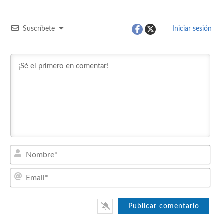
Suscríbete
Iniciar sesión
Nom
Emai