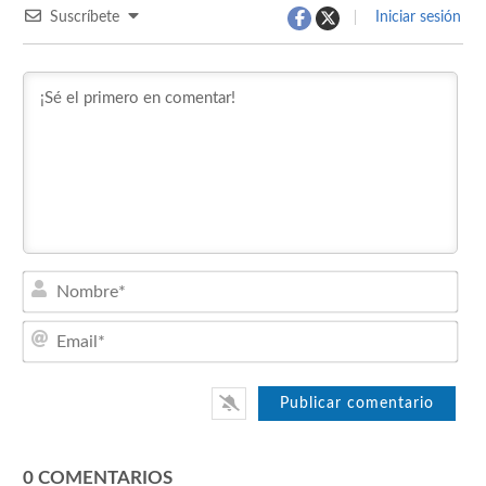
Suscríbete
Iniciar sesión
Nom
Emai
0
COMENTARIOS