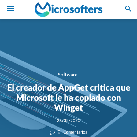
Software
El creador de AppGet critica que
Microsoft le ha copiado con
Winget
28/05/2020
0
Comentarios