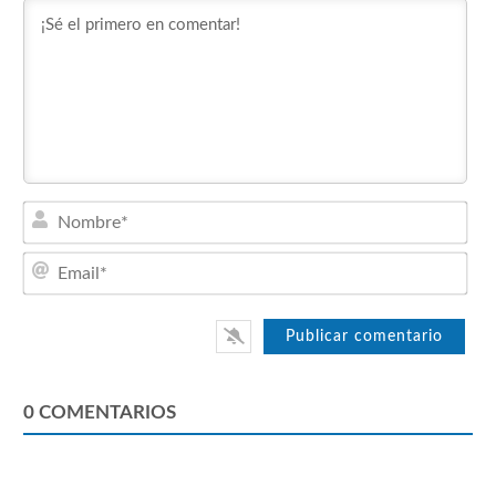
Nom
Emai
0
COMENTARIOS