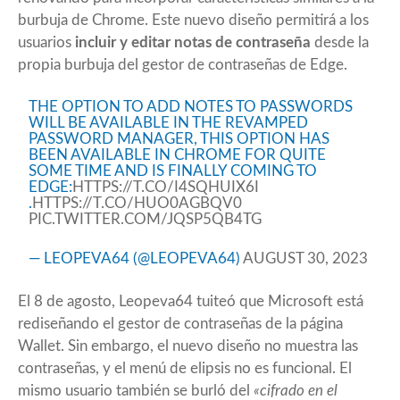
burbuja de Chrome. Este nuevo diseño permitirá a los
usuarios
incluir y editar notas de contraseña
desde la
propia burbuja del gestor de contraseñas de Edge.
THE OPTION TO ADD NOTES TO PASSWORDS
WILL BE AVAILABLE IN THE REVAMPED
PASSWORD MANAGER, THIS OPTION HAS
BEEN AVAILABLE IN CHROME FOR QUITE
SOME TIME AND IS FINALLY COMING TO
EDGE:
HTTPS://T.CO/I4SQHUIX6I
.
HTTPS://T.CO/HUO0AGBQV0
PIC.TWITTER.COM/JQSP5QB4TG
— LEOPEVA64 (@LEOPEVA64)
AUGUST 30, 2023
El 8 de agosto, Leopeva64 tuiteó que Microsoft está
rediseñando el gestor de contraseñas de la página
Wallet. Sin embargo, el nuevo diseño no muestra las
contraseñas, y el menú de elipsis no es funcional. El
mismo usuario también se burló del
«cifrado en el