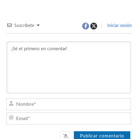
Suscríbete
Iniciar sesión
Nom
Emai