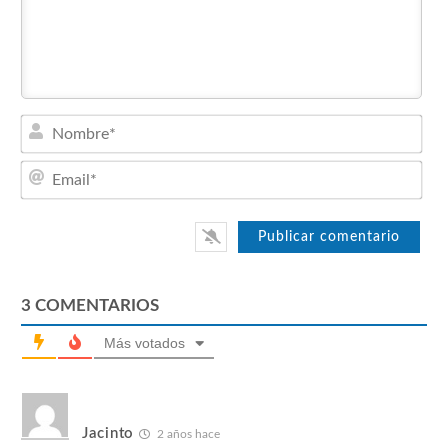
Nom
Emai
3
COMENTARIOS
Más votados
Jacinto
2 años hace