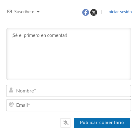
Suscríbete
Iniciar sesión
Nom
Emai