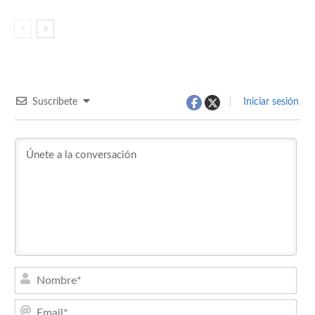
Suscríbete
Iniciar sesión
Nom
Emai