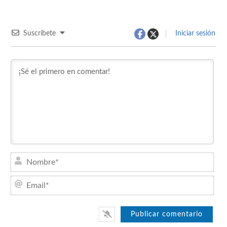
Suscríbete
Iniciar sesión
Nom
Emai