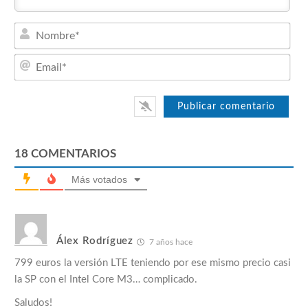
Nom
Emai
18
COMENTARIOS
Más votados
Álex Rodríguez
7 años hace
799 euros la versión LTE teniendo por ese mismo precio casi
la SP con el Intel Core M3… complicado.
Saludos!