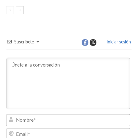
Suscríbete
Iniciar sesión
Nom
Emai