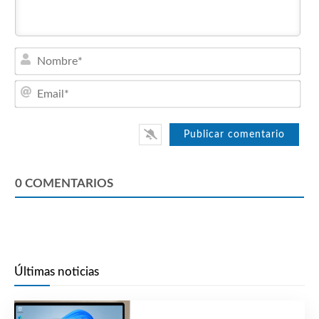
Nom
Emai
0
COMENTARIOS
Últimas noticias