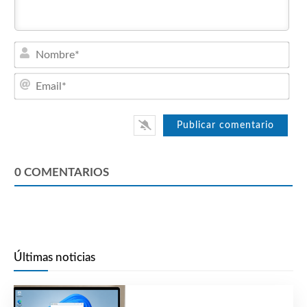
Nom
Emai
0
COMENTARIOS
Últimas noticias