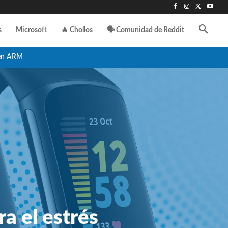
s
Microsoft
🔥 Chollos
🗣️ Comunidad de Reddit
en ARM
ra el estrés