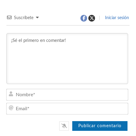
Suscríbete
Iniciar sesión
Nom
Emai