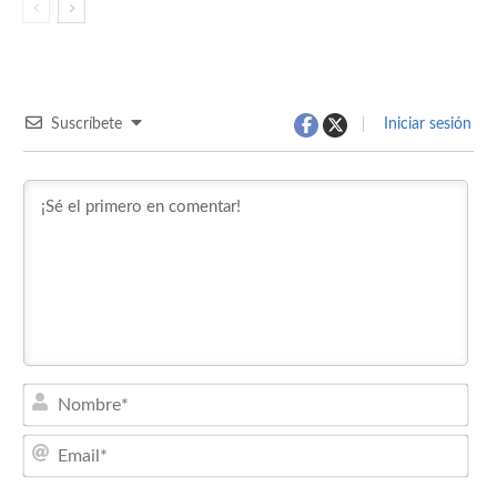
Suscríbete
Iniciar sesión
Nom
Emai