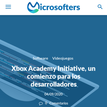
Software
Videojuegos
Xbox Academy Initiative, un
comienzo para los
desarrolladores
04/09/2020
0
Comentarios