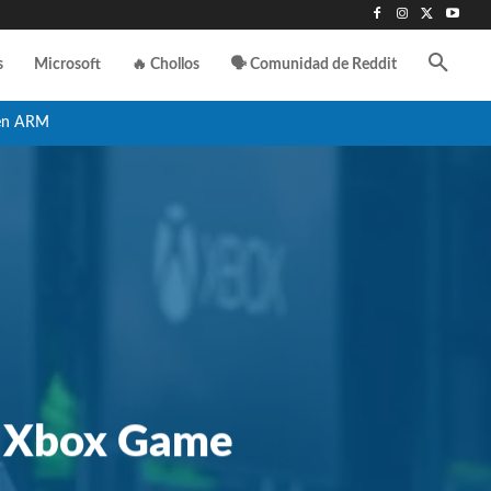
s
Microsoft
🔥 Chollos
🗣️ Comunidad de Reddit
en ARM
e Xbox Game