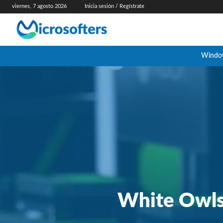
viernes, 7 agosto 2026
Inicia sesión / Regístrate
Windo
White Owls