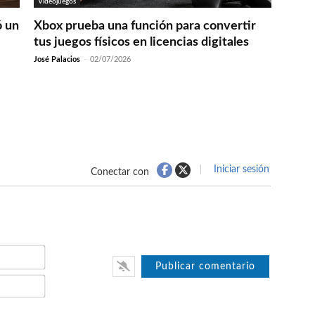
Videojuegos
ó un
Xbox prueba una función para convertir
tus juegos físicos en licencias digitales
José Palacios
-
02/07/2026
Iniciar sesión
Conectar con
Nombre*
Email*