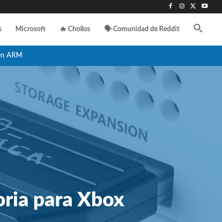
s
Microsoft
🔥 Chollos
🗣️ Comunidad de Reddit
en ARM
oria para Xbox