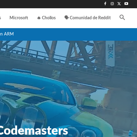
s
Microsoft
🔥 Chollos
🗣️ Comunidad de Reddit
en ARM
 Codemasters