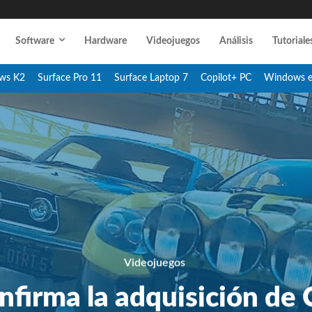
Software
Hardware
Videojuegos
Análisis
Tutoriale
ws K2
Surface Pro 11
Surface Laptop 7
Copilot+ PC
Windows 
Videojuegos
nfirma la adquisición de