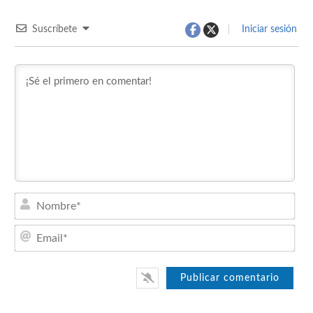
Suscríbete
Iniciar sesión
Nom
Emai