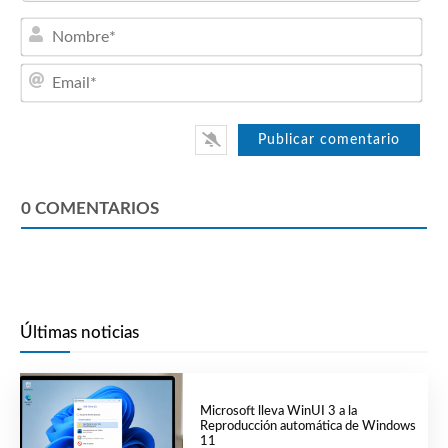
Nom
Emai
0
COMENTARIOS
Últimas noticias
Microsoft lleva WinUI 3 a la
Reproducción automática de Windows
11