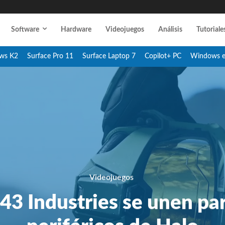
Software
Hardware
Videojuegos
Análisis
Tutoriale
ws K2
Surface Pro 11
Surface Laptop 7
Copilot+ PC
Windows 
Videojuegos
43 Industries se unen pa