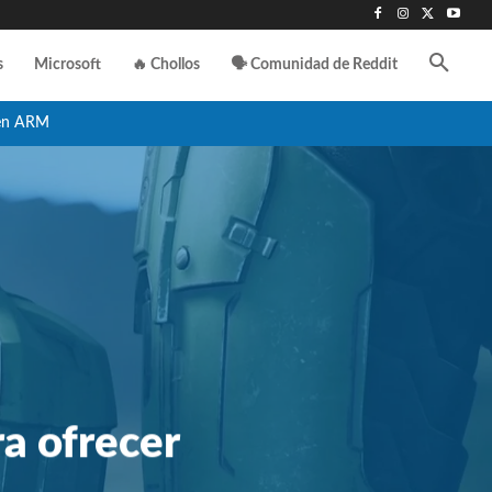
s
Microsoft
🔥 Chollos
🗣️ Comunidad de Reddit
en ARM
ra ofrecer