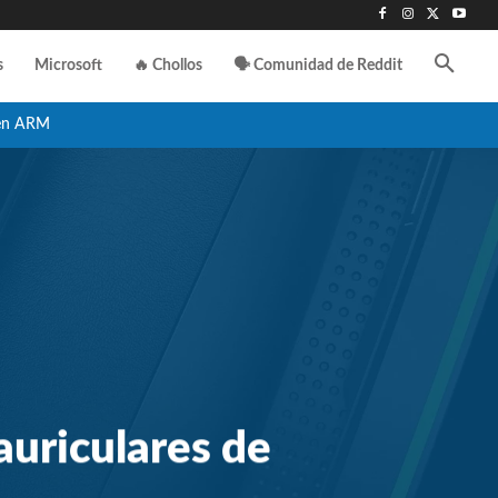
s
Microsoft
🔥 Chollos
🗣️ Comunidad de Reddit
en ARM
uriculares de