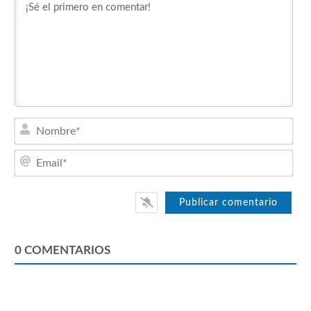
Nom
Emai
0
COMENTARIOS