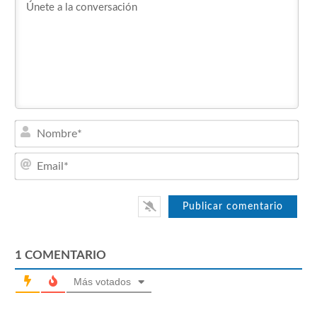
Nom
Emai
1
COMENTARIO
Más votados