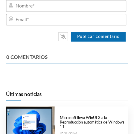
Nom
Emai
0
COMENTARIOS
Últimas noticias
Microsoft lleva WinUI 3 a la
Reproducción automática de Windows
11
06/08/2026