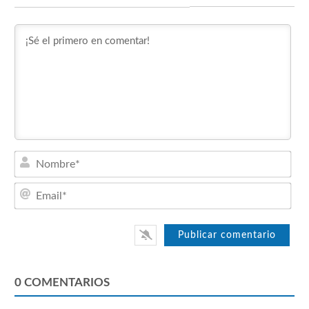
Nom
Emai
0
COMENTARIOS