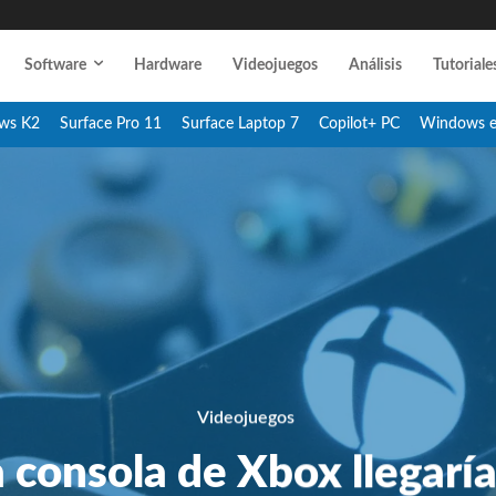
Software
Hardware
Videojuegos
Análisis
Tutoriale
ws K2
Surface Pro 11
Surface Laptop 7
Copilot+ PC
Windows 
Videojuegos
 consola de Xbox llegarí