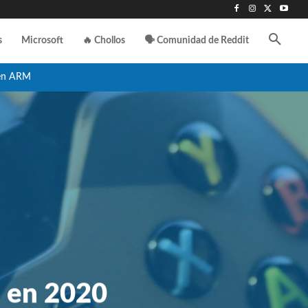
s
Microsoft
🔥 Chollos
🗣️ Comunidad de Reddit
en ARM
a en 2020