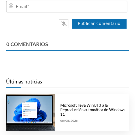
Emai
0
COMENTARIOS
Últimas noticias
Microsoft lleva WinUI 3 a la
Reproducción automática de Windows
11
06/08/2026