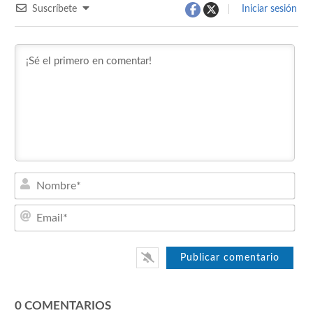
Suscríbete
Iniciar sesión
Nom
Emai
0
COMENTARIOS