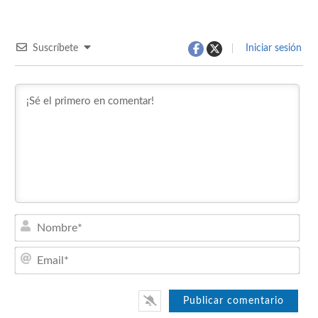
Suscríbete
Iniciar sesión
Nom
Emai