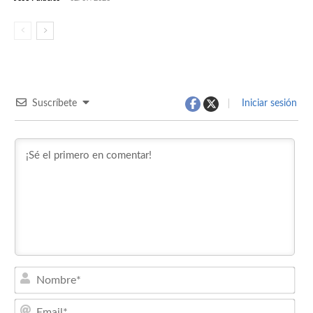
Suscríbete
Iniciar sesión
Nom
Emai