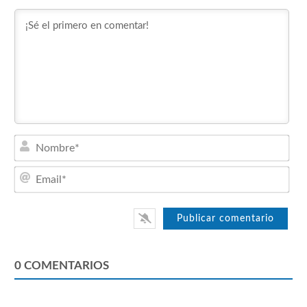
Nom
Emai
0
COMENTARIOS